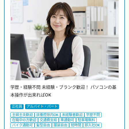
学歴・経験不問 未経験・ブランク歓迎！ パソコンの基
本操作が出来ればOK
正社員
アルバイト・パート
主婦主夫歓迎
扶養控除内OK
未経験者歓迎
学歴不問
在職中の方歓迎
交通費支給
車通勤可
駐車場無料
バイク通勤可
髪型自由
服装自由
短時間
即入社OK