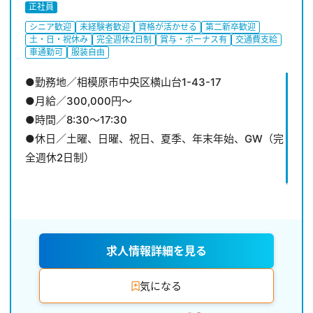
正社員
シニア歓迎
未経験者歓迎
資格が活かせる
第二新卒歓迎
土・日・祝休み
完全週休2日制
賞与・ボーナス有
交通費支給
車通勤可
服装自由
●勤務地／相模原市中央区横山台1-43-17
●月給／300,000円〜
●時間／8:30〜17:30
●休日／土曜、日曜、祝日、夏季、年末年始、GW（完
全週休2日制）
求人情報詳細を見る
気になる