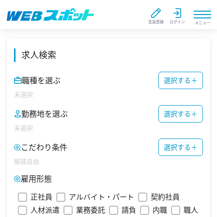
会員登録
ログイン
メニュー
求人検索
職種を選ぶ
選択する
＋
未選択
勤務地を選ぶ
選択する
＋
未選択
こだわり条件
選択する
＋
服装自由
雇用形態
正社員
アルバイト・パート
契約社員
人材派遣
業務委託
請負
内職
職人