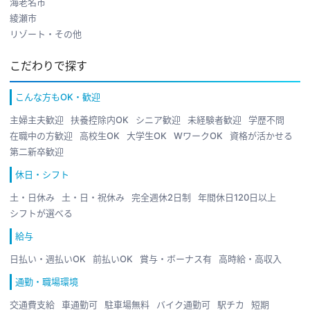
海老名市
綾瀬市
リゾート・その他
こだわりで探す
こんな方もOK・歓迎
主婦主夫歓迎
扶養控除内OK
シニア歓迎
未経験者歓迎
学歴不問
在職中の方歓迎
高校生OK
大学生OK
WワークOK
資格が活かせる
第二新卒歓迎
休日・シフト
土・日休み
土・日・祝休み
完全週休2日制
年間休日120日以上
シフトが選べる
給与
日払い・週払いOK
前払いOK
賞与・ボーナス有
高時給・高収入
通勤・職場環境
交通費支給
車通勤可
駐車場無料
バイク通勤可
駅チカ
短期