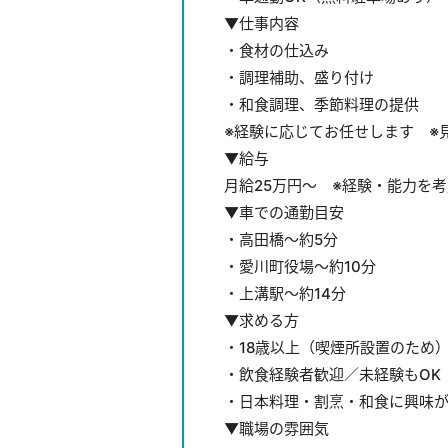
▼仕事内容
・食材の仕込み
・調理補助、盛り付け
・和食調理、季節料理の提供
※経験に応じてお任せします ※
▼給与
月給25万円～ ※経験・能力を
▼車での通勤目安
・高田橋～約5分
・愛川町役場～約10分
・上溝駅～約14分
▼求める方
・18歳以上（喫煙所設置のため
・飲食経験者歓迎／未経験もOK
・日本料理・割烹・和食に興味
▼職場の雰囲気