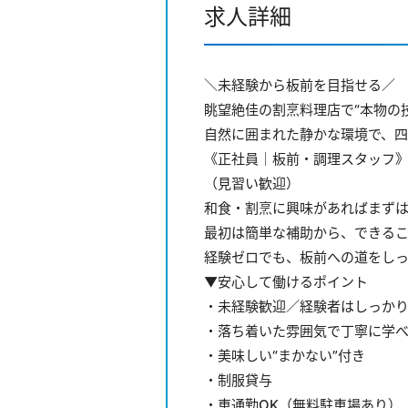
求人詳細
＼未経験から板前を目指せる／
眺望絶佳の割烹料理店で“本物の
自然に囲まれた静かな環境で、四
《正社員｜板前・調理スタッフ
（見習い歓迎）
和食・割烹に興味があればまずは
最初は簡単な補助から、できる
経験ゼロでも、板前への道をし
▼安心して働けるポイント
・未経験歓迎／経験者はしっか
・落ち着いた雰囲気で丁寧に学
・美味しい“まかない”付き
・制服貸与
・車通勤OK（無料駐車場あり）