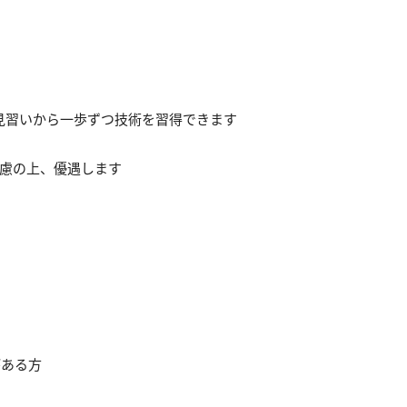
見習いから一歩ずつ技術を習得できます
考慮の上、優遇します
）
がある方