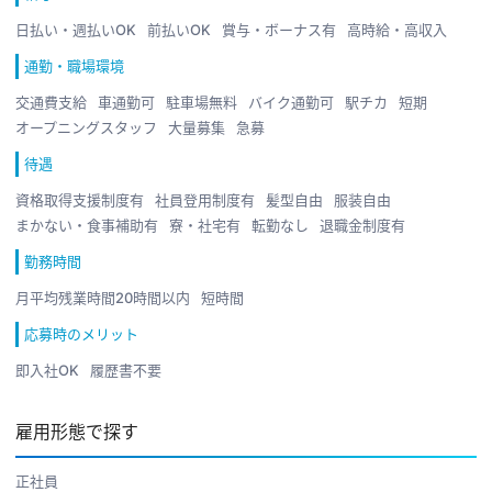
日払い・週払いOK
前払いOK
賞与・ボーナス有
高時給・高収入
通勤・職場環境
交通費支給
車通勤可
駐車場無料
バイク通勤可
駅チカ
短期
オープニングスタッフ
大量募集
急募
待遇
資格取得支援制度有
社員登用制度有
髪型自由
服装自由
まかない・食事補助有
寮・社宅有
転勤なし
退職金制度有
勤務時間
月平均残業時間20時間以内
短時間
応募時のメリット
即入社OK
履歴書不要
雇用形態で探す
正社員